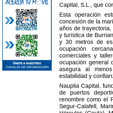
Capital, S.L., que c
Esta operación est
concesión de la mar
años de trayectoria,
y turística de Burr
y 30 metros de esl
ocupación cerca
comerciales y tall
ocupación general 
asegura al menos
estabilidad y confia
Nauplia Capital, fu
de puertos deport
renombre como el Pu
Segur-Calafell, Mar
Hércules (Ceuta), M