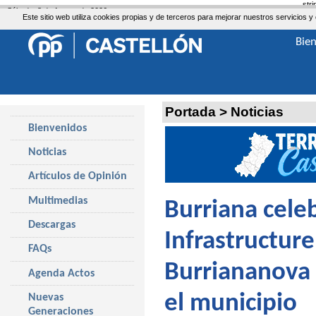
str
Sábado, 8 de Agosto de 2026
Este sitio web utiliza cookies propias y de terceros para mejorar nuestros servicio
Bie
Portada
>
Noticias
Bienvenidos
Noticias
Artículos de Opinión
Multimedias
Burriana cele
Descargas
Infrastructure
FAQs
Burriananova 
Agenda Actos
el municipio
Nuevas
Generaciones