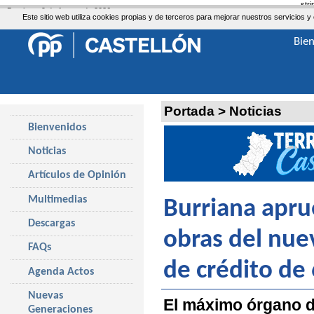
str
Domingo, 9 de Agosto de 2026
Este sitio web utiliza cookies propias y de terceros para mejorar nuestros servicio
Bie
Portada
>
Noticias
Bienvenidos
Noticias
Artículos de Opinión
Multimedias
Burriana apru
Descargas
obras del nue
FAQs
de crédito de
Agenda Actos
Nuevas
El máximo órgano de
Generaciones