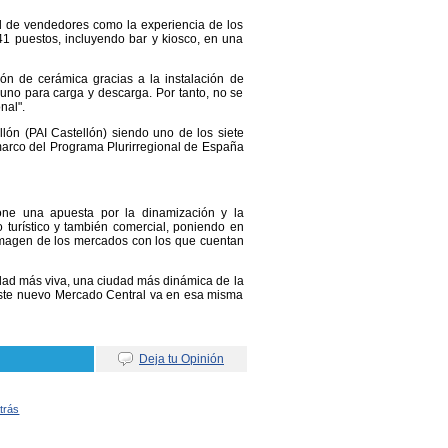
d de vendedores como la experiencia de los
1 puestos, incluyendo bar y kiosco, en una
ión de cerámica gracias a la instalación de
no para carga y descarga. Por tanto, no se
nal".
lón (PAI Castellón) siendo uno de los siete
marco del Programa Plurirregional de España
one una apuesta por la dinamización y la
 turístico y también comercial, poniendo en
 imagen de los mercados con los que cuentan
dad más viva, una ciudad más dinámica de la
 este nuevo Mercado Central va en esa misma
Deja tu Opinión
Atrás