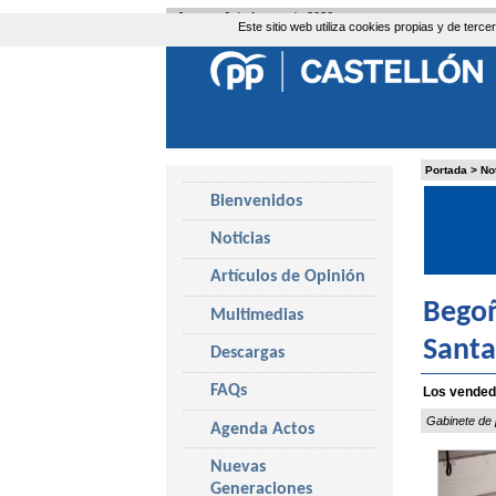
Jueves, 6 de Agosto de 2026
Este sitio web utiliza cookies propias y de ter
Portada
>
No
Bienvenidos
Noticias
Artículos de Opinión
Begoñ
Multimedias
Santa
Descargas
FAQs
Los vendedo
Gabinete de
Agenda Actos
Nuevas
Generaciones