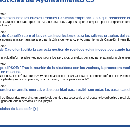
oticias de Ayuntamiento CS
-2026
asco anuncia los nuevos Premios Castellón Emprende 2026 que reconocen el t
de Castellón destaca que "se trata de una nueva apuesta por el empleo, por el emprendimiento
nclusivo"
-2026
o de Castellón abre el jueves las inscripciones para los talleres gratuitos del ec
penas una semana para la cita histórica del verano, el Ayuntamiento de Castellón intensific
-2026
 de Castellón facilita la correcta gestión de residuos voluminosos acercando h
icipal informa a los vecinos sobre los servicios gratuitos para evitar el abandono de ensere
-2026
ge al PSOE: "Tras la reunión de la Alcaldesa con los vecinos, la promotora modi
n de residuos"
esponde a las críticas del PSOE recordando que "la Alcaldesa se comprometió con los vecinos
sta planta y está cumpliendo, una vez más, con la palabra dada"
-2026
ordina un amplio operativo de seguridad para recibir con todas las garantías el
 de Seguridad coordina un amplio dispositivo para garantizar el desarrollo del eclipse total de
a gran afluencia prevista en las playas.
ticias de la sección [+]