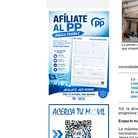
La primer e
que estamo
necesidades
La 
con
mej
la 
que 
Así, la al
progresiva 
Espacio má
La máxima 
necesarias 
ahora los c