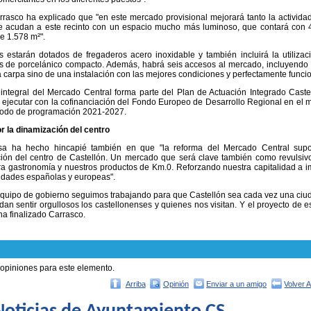
rasco ha explicado que "en este mercado provisional mejorará tanto la activida
ue acudan a este recinto con un espacio mucho más luminoso, que contará con 4
de 1.578 m²".
 estarán dotados de fregaderos acero inoxidable y también incluirá la utilizac
s de porcelánico compacto. Además, habrá seis accesos al mercado, incluyendo u
a carpa sino de una instalación con las mejores condiciones y perfectamente funcio
integral del Mercado Central forma parte del Plan de Actuación Integrado Castel
 ejecutar con la cofinanciación del Fondo Europeo de Desarrollo Regional en el 
riodo de programación 2021-2027.
r la dinamización del centro
sa ha hecho hincapié también en que "la reforma del Mercado Central sup
ión del centro de Castellón. Un mercado que será clave también como revulsivo
ra gastronomía y nuestros productos de Km.0. Reforzando nuestra capitalidad a
udades españolas y europeas".
quipo de gobierno seguimos trabajando para que Castellón sea cada vez una ciu
an sentir orgullosos los castellonenses y quienes nos visitan. Y el proyecto de
 ha finalizado Carrasco.
 opiniones para este elemento.
Arriba
Opinión
Enviar a un amigo
Volver 