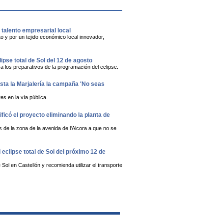
alento empresarial local
 y por un tejido económico local innovador,
lipse total de Sol del 12 de agosto
a los preparativos de la programación del eclipse.
asta la Marjalería la campaña 'No seas
s en la vía pública.
ficó el proyecto eliminando la planta de
 de la zona de la avenida de l'Alcora a que no se
 eclipse total de Sol del próximo 12 de
 Sol en Castellón y recomienda utilizar el transporte