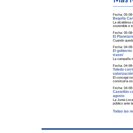
Más N
Fecha: 05-08
Begoña Carr
La alcaldesa 
sostenible e i
Fecha: 05-08
El Planetari
Cuando queda a
Fecha: 04-08
El gobierno
trasto'
La campaña mun
Fecha: 04-08
Toledo corri
valorizació
El concejal r
construiría e
Fecha: 04-08
Castellón co
agosto
La Junta Local
público ante l
Todas las no