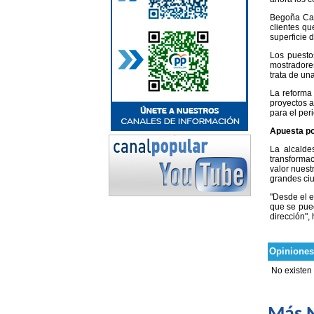
Begoña Car
clientes q
superficie 
Los puestos
mostradore
trata de un
La reforma 
proyectos a
para el pe
Apuesta po
La alcalde
transformac
valor nuest
grandes ci
"Desde el e
que se pued
dirección",
Opiniones
No existen