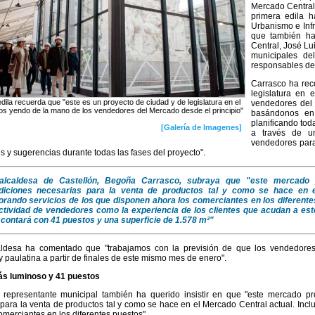
Mercado Central 
primera edila 
Urbanismo e Infr
que también ha
Central, José Lu
municipales de
responsables de 
Carrasco ha rec
legislatura en
dila recuerda que "este es un proyecto de ciudad y de legislatura en el
vendedores del 
s yendo de la mano de los vendedores del Mercado desde el principio"
basándonos en 
planificando toda
[Galería de Imagenes]
a través de un
vendedores para
 y sugerencias durante todas las fases del proyecto".
alcaldesa de Castellón, Begoña Carrasco, subraya que "este mercado p
diciones necesarias para la venta de productos tal y como se hace en el
orando servicios de los que disponen ahora los comerciantes en los diferente
actividad de vendedores como la experiencia de los clientes que acudan a est
contará con 41 puestos y una superficie de 1.578 m²"
caldesa ha comentado que "trabajamos con la previsión de que los vendedore
y paulatina a partir de finales de este mismo mes de enero".
s luminoso y 41 puestos
representante municipal también ha querido insistir en que "este mercado pro
para la venta de productos tal y como se hace en el Mercado Central actual. Inc
omerciantes en los diferentes puestos".