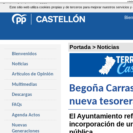
str
Domingo, 9 de Agosto de 2026
Este sitio web utiliza cookies propias y de terceros para mejorar nuestros servicio
Bie
Portada
>
Noticias
Bienvenidos
Noticias
Artículos de Opinión
Multimedias
Begoña Carras
Descargas
nueva tesorer
FAQs
El Ayuntamiento re
Agenda Actos
incorporación de un
Nuevas
pública
Generaciones