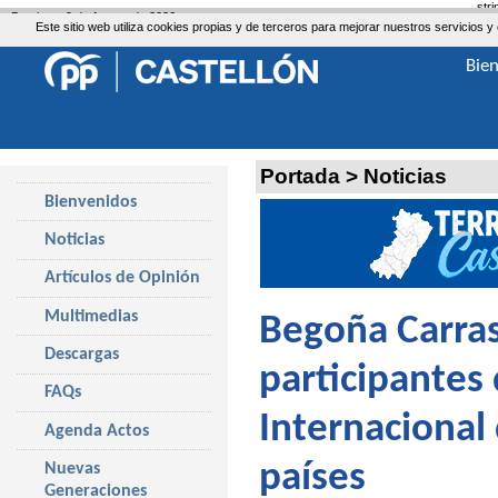
str
Domingo, 9 de Agosto de 2026
Este sitio web utiliza cookies propias y de terceros para mejorar nuestros servicio
Bie
Portada
>
Noticias
Bienvenidos
Noticias
Artículos de Opinión
Multimedias
Begoña Carras
Descargas
participantes d
FAQs
Internacional
Agenda Actos
países
Nuevas
Generaciones