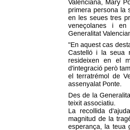
Valenciana, Mary Po
primera persona la s
en les seues tres pr
veneçolanes i en 
Generalitat Valencia
"En aquest cas dest
Castelló i la seua r
resideixen en el m
d'integració però t
el terratrémol de V
assenyalat Ponte.
Des de la Generalita
teixit associatiu.
La recollida d'aju
magnitud de la trag
esperança, la teua g