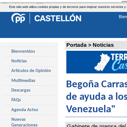
str
Sábado, 8 de Agosto de 2026
Este sitio web utiliza cookies propias y de terceros para mejorar nuestros servicio
Bie
Portada
>
Noticias
Bienvenidos
Noticias
Artículos de Opinión
Multimedias
Begoña Carras
Descargas
de ayuda a lo
FAQs
Venezuela"
Agenda Actos
Nuevas
Generaciones
Gabinete de prensa del