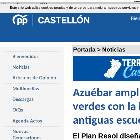
str
Viernes, 7 de Agosto de 2026
Este sitio web utiliza cookies propias y de terceros para mejorar nuestros servicio
Bie
Portada
>
Noticias
Bienvenidos
Noticias
Artículos de Opinión
Multimedias
Azuébar amplí
Descargas
verdes con la 
FAQs
antiguas escue
Agenda Actos
Nuevas
El Plan Resol diseñ
Generaciones