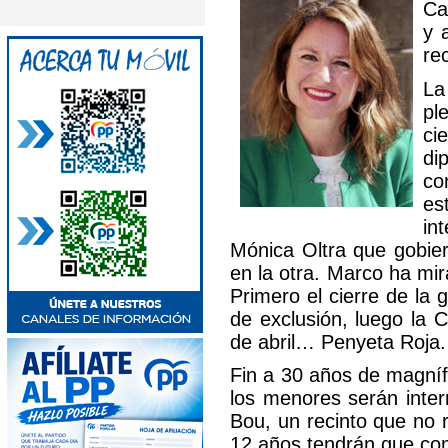
Ca
y 
re
La
pl
ci
di
co
es
in
Mónica Oltra que gobier
en la otra. Marco ha mir
Primero el cierre de la 
de exclusión, luego la 
de abril… Penyeta Roja.
Fin a 30 años de magnífi
los menores serán inte
Bou, un recinto que no 
12 años tendrán que com