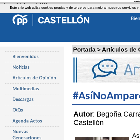
str
Jueves, 6 de Agosto de 2026
Este sitio web utiliza cookies propias y de terceros para mejorar nuestros servicio
Bie
Portada
>
Artículos de
Bienvenidos
Noticias
Artículos de Opinión
Multimedias
#AsíNoAmpar
Descargas
FAQs
Autor
: Begoña Carr
Castellón
Agenda Actos
Nuevas
As
Generaciones