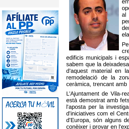
em
op
al
pe
de
el
Pe
cr
edificis municipals i e
sabem que la deixadesa 
d’aquest material en l
remodelació de la zona
ceràmica, trencant amb 
L’Ajuntament de Vila-rea
està demostrat amb fets 
l'aposta per la investi
d'iniciatives com el Ce
d'Europa, són alguns de
conèixer i provar en l'ex