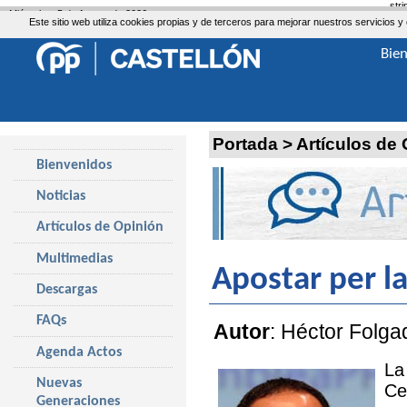
str
Miércoles, 5 de Agosto de 2026
Este sitio web utiliza cookies propias y de terceros para mejorar nuestros servicio
Bie
Portada
>
Artículos de
Bienvenidos
Noticias
Artículos de Opinión
Multimedias
Apostar per la
Descargas
FAQs
Autor
: Héctor Folgad
Agenda Actos
La
Nuevas
Ce
Generaciones