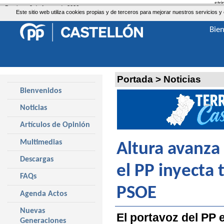
str
Domingo, 9 de Agosto de 2026
Este sitio web utiliza cookies propias y de terceros para mejorar nuestros servicio
Bie
Portada
>
Noticias
Bienvenidos
Noticias
Artículos de Opinión
Multimedias
Altura avanza
Descargas
el PP inyecta 
FAQs
PSOE
Agenda Actos
Nuevas
El portavoz del PP 
Generaciones