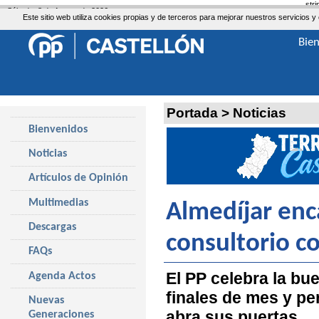
str
Sábado, 8 de Agosto de 2026
Este sitio web utiliza cookies propias y de terceros para mejorar nuestros servicio
Bie
Portada
>
Noticias
Bienvenidos
Noticias
Artículos de Opinión
Multimedias
Almedíjar enca
Descargas
consultorio c
FAQs
El PP celebra la bu
Agenda Actos
finales de mes y pe
Nuevas
abra sus puertas
Generaciones