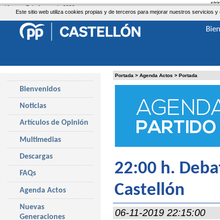
str
Viernes, 7 de Agosto de 2026
Este sitio web utiliza cookies propias y de terceros para mejorar nuestros servicio
Bie
Portada
>
Agenda Actos
>
Portada
Bienvenidos
Noticias
Artículos de Opinión
Multimedias
Descargas
22:00 h. Deba
FAQs
Castellón
Agenda Actos
Nuevas
06-11-2019 22:15:00
Generaciones