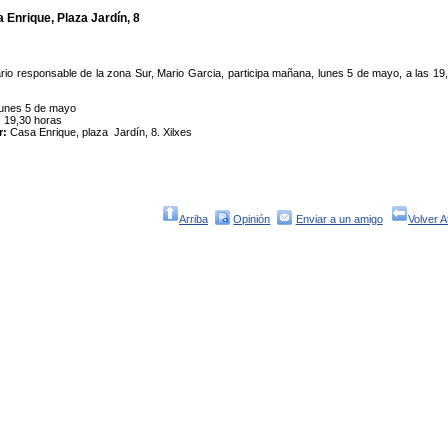
 Enrique, Plaza Jardín, 8
ario responsable de la zona Sur, Mario Garcia, participa mañana, lunes 5 de mayo, a las 19,
lunes 5 de mayo
:
19,30 horas
r:
Casa Enrique, plaza Jardín, 8. Xilxes
Arriba
Opinión
Enviar a un amigo
Volver A