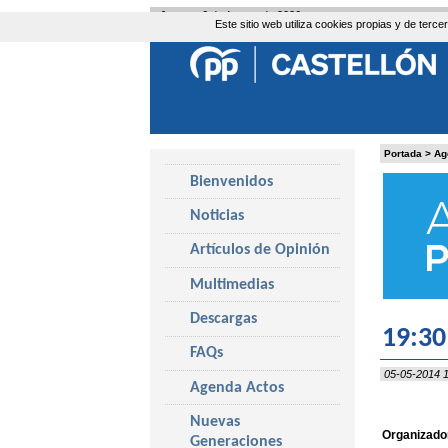
Jueves, 6 de Agosto de 2026
Este sitio web utiliza cookies propias y de ter
Portada
>
Ag
Bienvenidos
Noticias
Artículos de Opinión
Multimedias
Descargas
19:30
FAQs
05-05-2014 1
Agenda Actos
Nuevas
Organizador
Generaciones