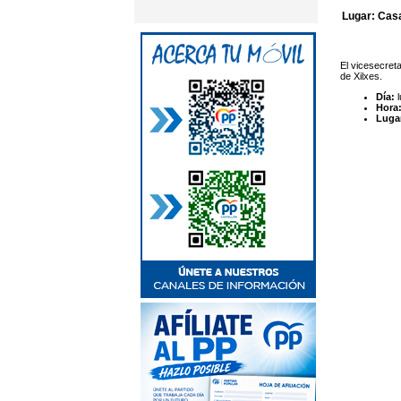
Lugar: Casa
El vicesecret
de Xilxes.
Día:
Hora
Luga