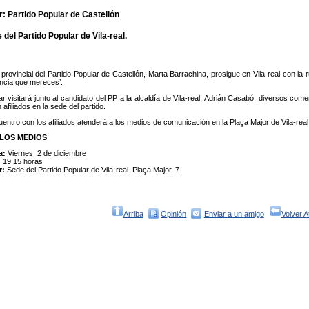
: Partido Popular de Castellón
 del Partido Popular de Vila-real.
provincial del Partido Popular de Castellón, Marta Barrachina, prosigue en Vila-real con la ru
incia que mereces’.
ar visitará junto al candidato del PP a la alcaldía de Vila-real, Adrián Casabó, diversos co
afiliados en la sede del partido.
entro con los afiliados atenderá a los medios de comunicación en la Plaça Major de Vila-real, 
LOS MEDIOS
a:
Viernes, 2 de diciembre
:
19.15 horas
r:
Sede del Partido Popular de Vila-real. Plaça Major, 7
Arriba
Opinión
Enviar a un amigo
Volver A