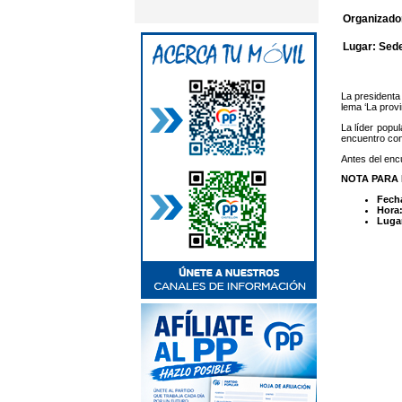
Organizador
Lugar: Sede
La presidenta 
lema ‘La prov
La líder popul
encuentro con 
Antes del encu
NOTA PARA 
Fech
Hora
Luga