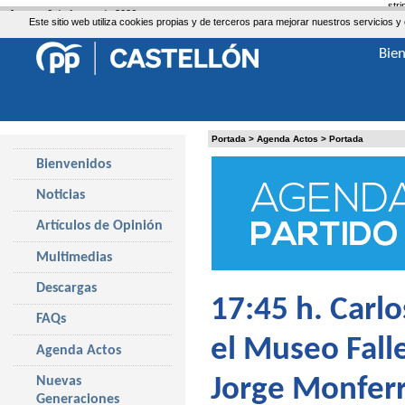
str
Jueves, 6 de Agosto de 2026
Este sitio web utiliza cookies propias y de terceros para mejorar nuestros servicio
Bie
Portada
>
Agenda Actos
>
Portada
Bienvenidos
Noticias
Artículos de Opinión
Multimedias
Descargas
17:45 h. Carl
FAQs
el Museo Fall
Agenda Actos
Nuevas
Jorge Monfer
Generaciones