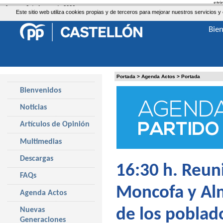
str
Jueves, 6 de Agosto de 2026
Este sitio web utiliza cookies propias y de terceros para mejorar nuestros servicio
Bie
Portada
>
Agenda Actos
>
Portada
Bienvenidos
Noticias
Artículos de Opinión
Multimedias
Descargas
16:30 h. Reun
FAQs
Moncofa y Alm
Agenda Actos
Nuevas
de los poblad
Generaciones