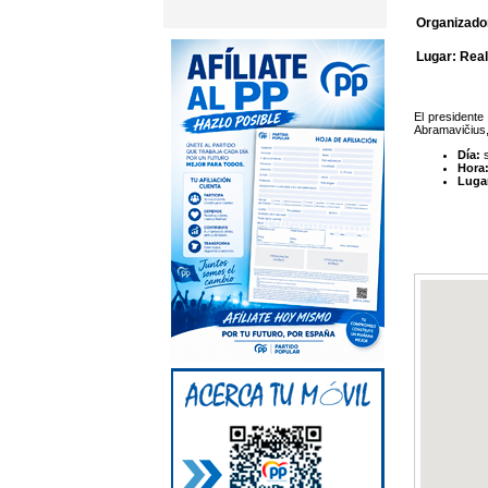
Organizador
Lugar: Real
El presidente
Abramavičius,
Día:
s
Hora
Luga