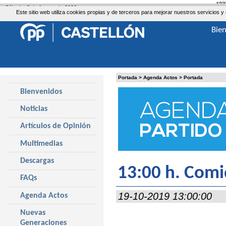
str
Sábado, 8 de Agosto de 2026
Este sitio web utiliza cookies propias y de terceros para mejorar nuestros servicio
Bie
Portada
>
Agenda Actos
>
Portada
Bienvenidos
Noticias
Artículos de Opinión
Multimedias
Descargas
13:00 h. Comi
FAQs
19-10-2019 13:00:00
Agenda Actos
Nuevas
Generaciones