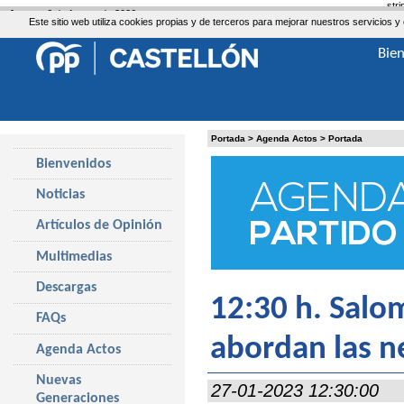
str
Jueves, 6 de Agosto de 2026
Este sitio web utiliza cookies propias y de terceros para mejorar nuestros servicio
Bie
Portada
>
Agenda Actos
>
Portada
Bienvenidos
Noticias
Artículos de Opinión
Multimedias
Descargas
12:30 h. Salo
FAQs
abordan las ne
Agenda Actos
Nuevas
27-01-2023 12:30:00
Generaciones