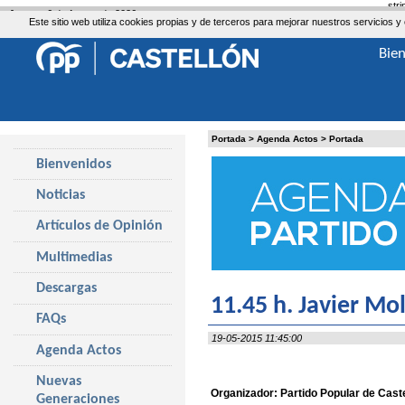
str
Jueves, 6 de Agosto de 2026
Este sitio web utiliza cookies propias y de terceros para mejorar nuestros servicio
Bie
Portada
>
Agenda Actos
>
Portada
Bienvenidos
Noticias
Artículos de Opinión
Multimedias
Descargas
11.45 h. Javier Mol
FAQs
19-05-2015 11:45:00
Agenda Actos
Nuevas
Organizador: Partido Popular de Cast
Generaciones