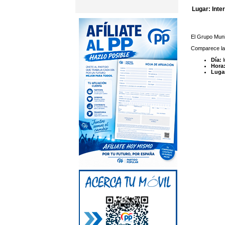
Lugar: Inte
El Grupo Muni
Comparece la 
Día:
l
Hora
Luga