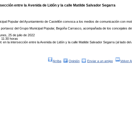
rsección entre la Avenida de Lidón y la calle Matilde Salvador Segarra
cipal Popular del Ayuntamiento de Castellón convoca a los medios de comunicación con motiv
portavoz del Grupo Municipal Popular, Begoña Carrasco, acompañada de los concejales de
unes, 25 de julio de 2022
:
11:30 horas
r:
en la intersección entre la Avenida de Lidón y la calle Matilde Salvador Segarra (al lado del
Arriba
Opinión
Enviar a un amigo
Volver A