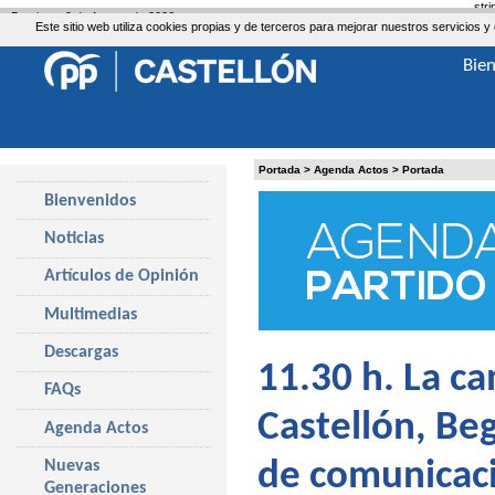
str
Domingo, 9 de Agosto de 2026
Este sitio web utiliza cookies propias y de terceros para mejorar nuestros servicio
Bie
Portada
>
Agenda Actos
>
Portada
Bienvenidos
Noticias
Artículos de Opinión
Multimedias
Descargas
11.30 h. La ca
FAQs
Castellón, Be
Agenda Actos
Nuevas
de comunicac
Generaciones