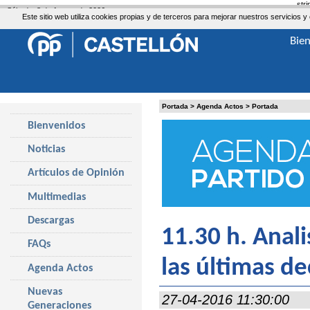
str
Sábado, 8 de Agosto de 2026
Este sitio web utiliza cookies propias y de terceros para mejorar nuestros servicio
Bie
Portada
>
Agenda Actos
>
Portada
Bienvenidos
Noticias
Artículos de Opinión
Multimedias
Descargas
11.30 h. Anali
FAQs
las últimas de
Agenda Actos
Nuevas
27-04-2016 11:30:00
Generaciones