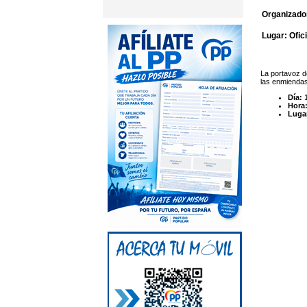
Organizador
Lugar: Ofic
La portavoz d
las enmiendas
Día:
1
Hora
Luga