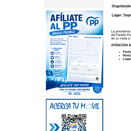
Organizador
Lugar: Sopo
La presidenta 
del Partido P
de su visita a 
ATENCIÓN A
Fech
Hora
Luga