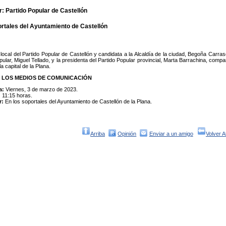
: Partido Popular de Castellón
rtales del Ayuntamiento de Castellón
local del Partido Popular de Castellón y candidata a la Alcaldía de la ciudad, Begoña Carras
opular, Miguel Tellado, y la presidenta del Partido Popular provincial, Marta Barrachina, co
la capital de la Plana.
 LOS MEDIOS DE COMUNICACIÓN
a:
Viernes, 3 de marzo de 2023.
:
11:15 horas.
r:
En los soportales del Ayuntamiento de Castellón de la Plana.
Arriba
Opinión
Enviar a un amigo
Volver A