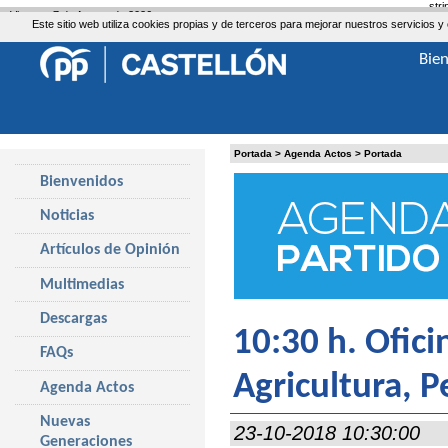
str
Viernes, 7 de Agosto de 2026
Este sitio web utiliza cookies propias y de terceros para mejorar nuestros servicio
Bie
Portada
>
Agenda Actos
>
Portada
Bienvenidos
Noticias
Artículos de Opinión
Multimedias
Descargas
10:30 h. Ofici
FAQs
Agricultura, 
Agenda Actos
Nuevas
23-10-2018 10:30:00
Generaciones