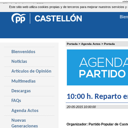
str
Sábado, 8 de Agosto de 2026
Este sitio web utiliza cookies propias y de terceros para mejorar nuestros servicio
Bie
Portada
>
Agenda Actos
>
Portada
Bienvenidos
Noticias
Artículos de Opinión
Multimedias
Descargas
10:00 h. Reparto 
FAQs
20-05-2015 10:00:00
Agenda Actos
Nuevas
Organizador: Partido Popular de Cast
Generaciones